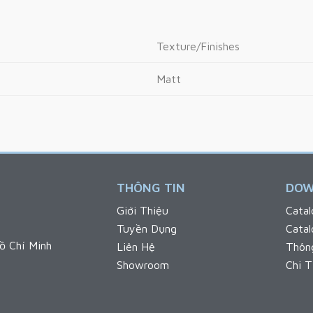
Texture/Finishes
Matt
THÔNG TIN
DOW
Giới Thiệu
Catal
Tuyền Dụng
Cata
ồ Chí Minh
Liên Hệ
Thôn
Showroom
Chi T