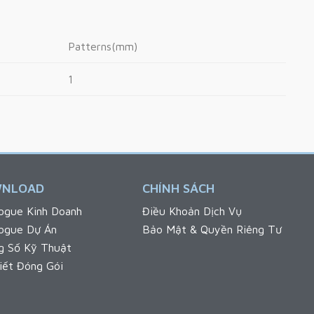
Patterns(mm)
1
NLOAD
CHÍNH SÁCH
ogue Kinh Doanh
Điều Khoản Dịch Vụ
logue Dự Án
Bảo Mật & Quyền Riêng Tư
g Số Kỹ Thuật
iết Đóng Gói