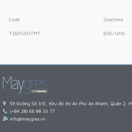
Code
Size(mm)
TZ601201TMT
600×1200
59 Đường Số 31E, Khu đô thị An Phú An Khánh, Quận 2, H
(+84 28) 66 88 33 77
info@maygres.vn