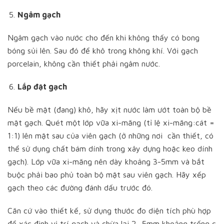
Ngâm gạch
Ngâm gạch vào nước cho đến khi không thấy có bong
bóng sủi lên. Sau đó để khô trong không khí. Với gạch
porcelain, không cần thiết phải ngâm nước.
Lắp đặt gạch
Nếu bề mặt (đang) khô, hãy xịt nước làm ướt toàn bộ bề
mặt gạch. Quét một lớp vữa xi-măng (tỉ lệ xi-măng:cát =
1:1) lên mặt sau của viên gạch (ở những nơi cần thiết, có
thể sử dụng chất bám dính trong xây dựng hoặc keo dính
gạch). Lớp vữa xi-măng nên dày khoảng 3-5mm và bắt
buộc phải bao phủ toàn bộ mặt sau viên gạch. Hãy xếp
gạch theo các đường đánh dấu trước đó.
Căn cứ vào thiết kế, sử dụng thước đo diện tích phù hợp
để xác định vị trí gạch và chừa lại 2- 5mm khoảng trống c