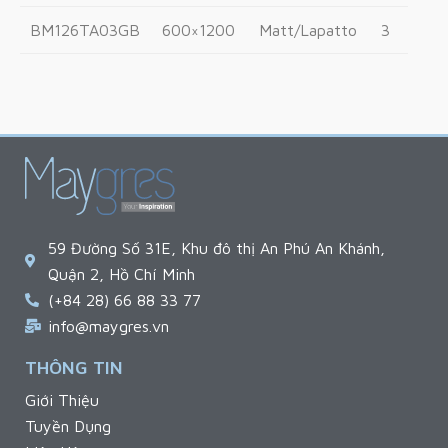
BM126TA03GB
600×1200
Matt/Lapatto
3
59 Đường Số 31E, Khu đô thị An Phú An Khánh,
Quận 2, Hồ Chí Minh
(+84 28) 66 88 33 77
info@maygres.vn
THÔNG TIN
Giới Thiệu
Tuyền Dụng