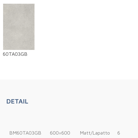
M60TA03GB
DETAIL
BM60TA03GB
600×600
Matt/Lapatto
6