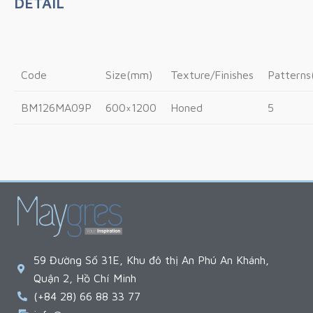
DETAIL
Code
Size(mm)
Texture/Finishes
Pattern
BM126MA09P
600×1200
Honed
5
59 Đường Số 31E, Khu đô thị An Phú An Khánh,
Quận 2, Hồ Chí Minh
(+84 28) 66 88 33 77