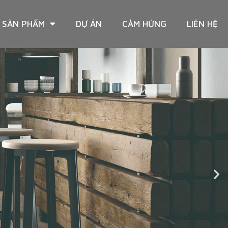
SẢN PHẨM
DỰ ÁN
CẢM HỨNG
LIÊN HỆ