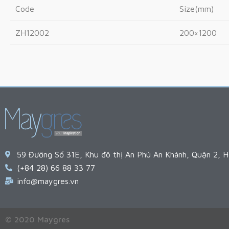
Code
Size(mm)
ZH12002
200×1200
59 Đường Số 31E, Khu đô thị An Phú An Khánh, Quận 2, H
(+84 28) 66 88 33 77
info@maygres.vn
© 2020 Maygres