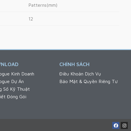
Patterns(mm)
12
NLOAD
CHÍNH SÁCH
ogue Kinh Doanh
Điều Khoản Dịch Vụ
logue Dự Án
Bảo Mật & Quyền Riêng Tư
g Số Kỹ Thuật
iết Đóng Gói