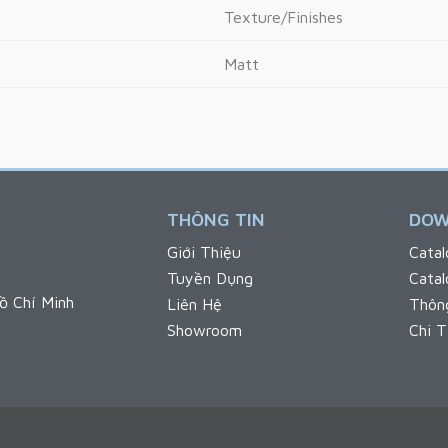
Texture/Finishes
Matt
THÔNG TIN
DOW
Giới Thiệu
Catal
Tuyền Dụng
Cata
ồ Chí Minh
Liên Hệ
Thôn
Showroom
Chi T